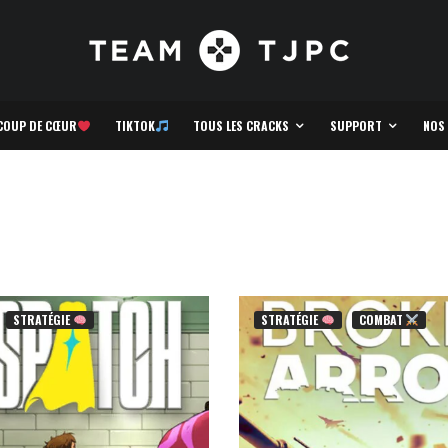
COUP DE CŒUR
TIKTOK
TOUS LES CRACKS
SUPPORT
NOS
STRATÉGIE
STRATÉGIE
COMBAT