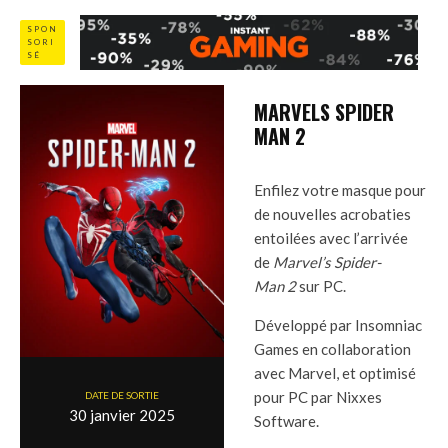
SPON
SORI
SÉ
MARVELS SPIDER
MAN 2
Enfilez votre masque pour
de nouvelles acrobaties
entoilées avec l’arrivée
de
Marvel’s Spider-
Man 2
sur PC.
Développé par Insomniac
Games en collaboration
avec Marvel, et optimisé
pour PC par Nixxes
DATE DE SORTIE
30 janvier 2025
Software.