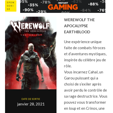
SPON
SORI
SÉ
WEREWOLF THE
APOCALYPSE
EARTHBLOOD
Une expérience unique
faite de combats féroces
et d’aventures mystiques,
inspirée du célèbre jeu de
rôle.
Vous incarnez Cahal, un
Garou puissant qui a
choisi de s’exiler après
avoir perdu le contrôle de
sa rage destructrice. Vous
DATE DE SORTIE
pouvez vous transformer
janvier 28, 2021
en loup et en Crinos, une