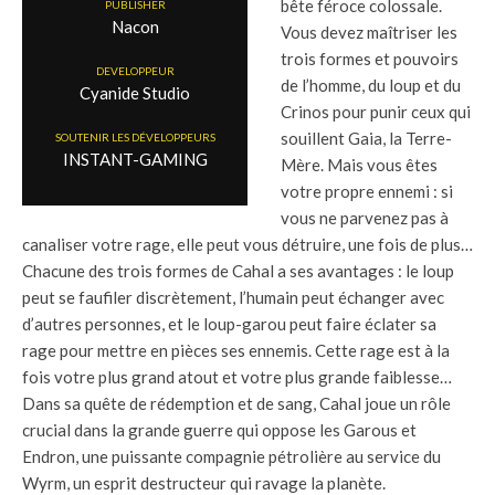
bête féroce colossale.
PUBLISHER
Nacon
Vous devez maîtriser les
trois formes et pouvoirs
DEVELOPPEUR
de l’homme, du loup et du
Cyanide Studio
Crinos pour punir ceux qui
souillent Gaia, la Terre-
SOUTENIR LES DÉVELOPPEURS
INSTANT-GAMING
Mère. Mais vous êtes
votre propre ennemi : si
vous ne parvenez pas à
canaliser votre rage, elle peut vous détruire, une fois de plus…
Chacune des trois formes de Cahal a ses avantages : le loup
peut se faufiler discrètement, l’humain peut échanger avec
d’autres personnes, et le loup-garou peut faire éclater sa
rage pour mettre en pièces ses ennemis. Cette rage est à la
fois votre plus grand atout et votre plus grande faiblesse…
Dans sa quête de rédemption et de sang, Cahal joue un rôle
crucial dans la grande guerre qui oppose les Garous et
Endron, une puissante compagnie pétrolière au service du
Wyrm, un esprit destructeur qui ravage la planète.